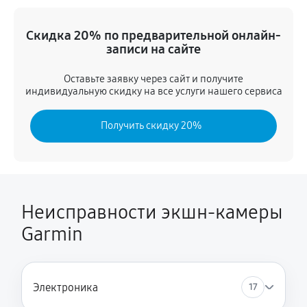
Замена микрофона
Скидка 20% по предварительной онлайн-
720 руб
60 минут
записи на сайте
Замена модуля Wi-Fi
Оставьте заявку через сайт и получите
индивидуальную скидку на все услуги нашего сервиса
1080 руб
60 минут
Получить скидку 20%
Замена материнской платы
1980 руб
60 минут
Настройка оптики, фокусировки
900 руб
60 минут
Неисправности экшн-камеры
Garmin
Электроника
17