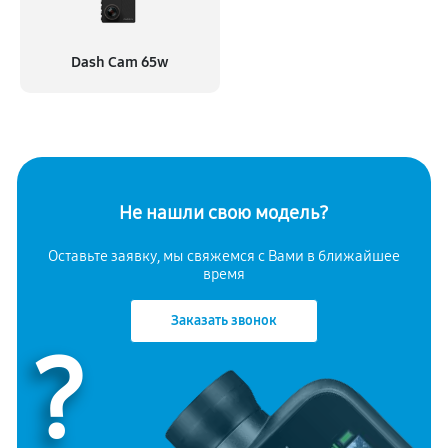
Dash Cam 65w
Не нашли свою модель?
Оставьте заявку, мы свяжемся с
Вами в ближайшее
время
Заказать звонок
?