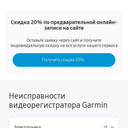
1080 руб
60 минут
Замена дисплея
Скидка 20% по предварительной онлайн-
1440 руб
60 минут
записи на сайте
Восстановление после попадания влаги
Оставьте заявку через сайт и получите
индивидуальную скидку на все услуги нашего сервиса
1350 руб
60 минут
Получить скидку 20%
Замена сенсорного стекла
1350 руб
60 минут
Замена GPS-модуля
1350 руб
60 минут
Неисправности
видеорегистратора Garmin
Установка/обновление карт
1350 руб
60 минут
Электроника
19